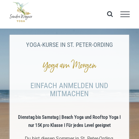
Zum
Inhalt
springen
YOGA-KURSE IN ST. PETER-ORDING
Yoga am Morgen
EINFACH ANMELDEN UND
MITMACHEN
Dienstag bis Samstag | Beach Yoga und Rooftop Yoga I
nur 15€ pro Klasse I Für jedes Level geeignet
Du bist diesen Sommer in St. Peter-Ording,